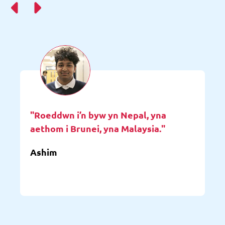
"Roeddwn i’n byw yn Nepal, yna
aethom i Brunei, yna Malaysia."
Ashim