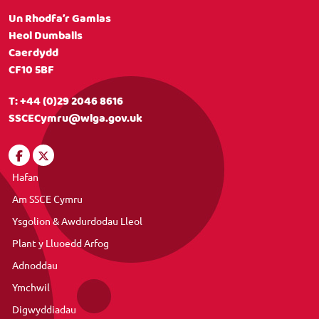
Un Rhodfa’r Gamlas
Heol Dumballs
Caerdydd
CF10 5BF
T:
+44 (0)29 2046 8616
SSCECymru@wlga.gov.uk
Hafan
Am SSCE Cymru
Ysgolion & Awdurdodau Lleol
Plant y Lluoedd Arfog
Adnoddau
Ymchwil
Digwyddiadau