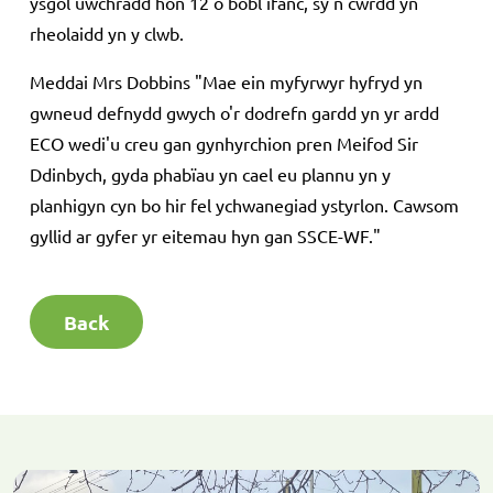
ysgol uwchradd hon 12 o bobl ifanc, sy'n cwrdd yn
rheolaidd yn y clwb.
Meddai Mrs Dobbins "Mae ein myfyrwyr hyfryd yn
gwneud defnydd gwych o'r dodrefn gardd yn yr ardd
ECO wedi'u creu gan gynhyrchion pren Meifod Sir
Ddinbych, gyda phabïau yn cael eu plannu yn y
planhigyn cyn bo hir fel ychwanegiad ystyrlon. Cawsom
gyllid ar gyfer yr eitemau hyn gan SSCE-WF."
Back