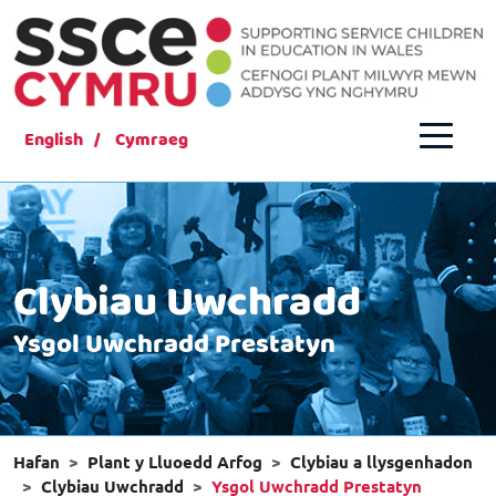
English
Cymraeg
Clybiau Uwchradd
Ysgol Uwchradd Prestatyn
Hafan
Plant y Lluoedd Arfog
Clybiau a llysgenhadon
Clybiau Uwchradd
Ysgol Uwchradd Prestatyn