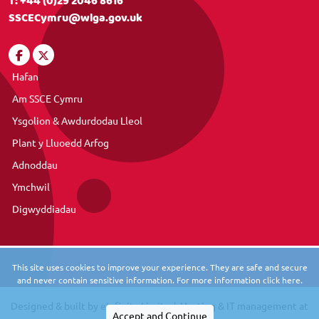
T:
+44 (0)29 2046 8616
SSCECymru@wlga.gov.uk
Hafan
Am SSCE Cymru
Ysgolion & Awdurdodau Lleol
Plant y Lluoedd Arfog
Adnoddau
Ymchwil
Digwyddiadau
This site uses cookies to improve your experience. They are safe and secure
and never contain sensitive information. For more information click here.
Designed & built by
eInfinity Limited
. Hosting & IT management at