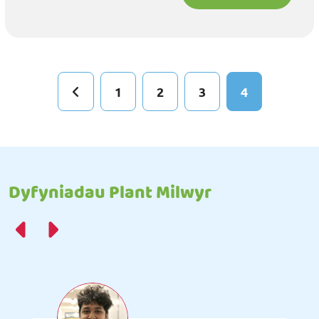
1
2
3
4
Dyfyniadau Plant Milwyr