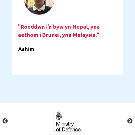
"Roeddwn i’n byw yn Nepal, yna
aethom i Brunei, yna Malaysia."
Ashim