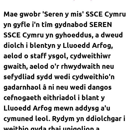
Mae gwobr 'Seren y mis' SSCE Cymru
yn gyfle i'n tîm gydnabod SEREN
SSCE Cymru yn gyhoeddus, a dweud
diolch i blentyn y Lluoedd Arfog,
aelod o staff ysgol, cydweithiwr
gwaith, aelod o'r rhwydwaith neu
sefydliad sydd wedi cydweithio'n
gadarnhaol â ni neu wedi dangos
cefnogaeth eithriadol i blant y
Lluoedd Arfog mewn addysg a'u
cymuned leol. Rydym yn ddiolchgar i
weithio gyda rhai unigolion a