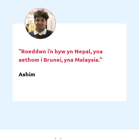
"Roeddwn i’n byw yn Nepal, yna
aethom i Brunei, yna Malaysia."
Ashim