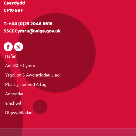
Caerdydd
CF10 5BF
T:
+44 (0)29 2046 8616
SSCECymru@wlga.gov.uk
Hafan
Am SSCE Cymru
Ysgolion & Awdurdodau Lleol
Plant y Lluoedd Arfog
Adnoddau
Ymchwil
Digwyddiadau