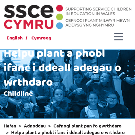
English
Cymraeg
Helpu plant a phobl
ifanc i ddeall adegau o
wrthdaro
Childline
Hafan
Adnoddau
Cefnogi plant pan fo gwrthdaro
Helpu plant a phobl ifanc i ddeall adegau o wrthdaro