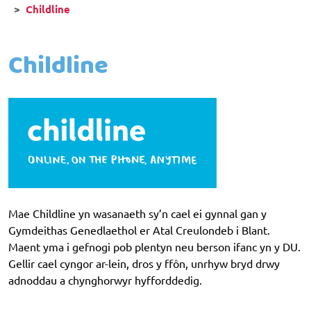
Childline
Childline
Mae Childline yn wasanaeth sy’n cael ei gynnal gan y
Gymdeithas Genedlaethol er Atal Creulondeb i Blant.
Maent yma i gefnogi pob plentyn neu berson ifanc yn y DU.
Gellir cael cyngor ar-lein, dros y ffôn, unrhyw bryd drwy
adnoddau a chynghorwyr hyfforddedig.